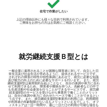
在宅で作業がしたい
上記の理由以外にも様々な目的で利用されています。
ご興味をお持ちの方はお気軽にご相談ください。
就労継続支援Ｂ型とは
一般企業に雇用されることが困難な障害者に対して、自立した日
常生活及び社会生活が営めるように、提供されるサービスです。
それぞれの障害の特性や特性体調にあわせて、就労に必要な知識
及び能力の向上のために必要なサポートを行います。 また、就労
継続支援B型は雇用契約を結ぶことなく、自分の体調や体力に合わ
せて利用できるため、 障害者や難病を持つ人、高齢者などの中で
も生産活動や社会参加を行うことができるサービスです。 就労継
続支援B型のサービスを受けながら事業所で働くことのメリット
は、自分の体調や体力に 合わせたペースで働くことができるとい
う点です。 また、就労継続支援B型事業所の利用には、利用期間
や利用者の年齢制限がない点もメリットといえるでしょう。 オフ
ィスキュアは一日一時間や、週に一日だけの利用が可能な場合も