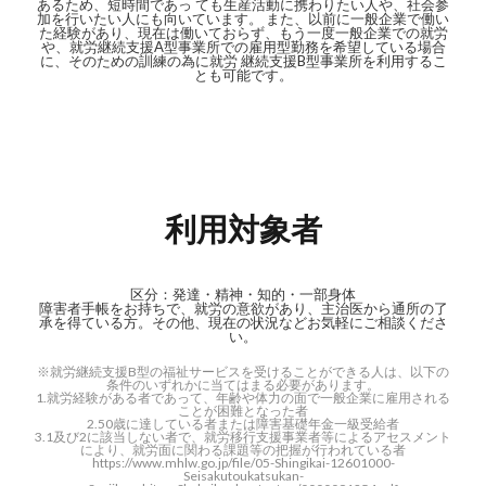
あるため、短時間であっ ても生産活動に携わりたい人や、社会参
加を行いたい人にも向いています。 また、以前に一般企業で働い
た経験があり、現在は働いておらず、もう一度一般企業での就労
や、就労継続支援A型事業所での雇用型勤務を希望している場合
に、そのための訓練の為に就労 継続支援B型事業所を利用するこ
とも可能です。
利用対象者
区分：発達・精神・知的・一部身体
障害者手帳をお持ちで、就労の意欲があり、主治医から通所の了
承を得ている方。その他、現在の状況などお気軽にご相談くださ
い。
※就労継続支援B型の福祉サービスを受けることができる人は、以下の
条件のいずれかに当てはまる必要があります。
1.就労経験がある者であって、年齢や体力の面で一般企業に雇用される
ことが困難となった者
2.50歳に達している者または障害基礎年金一級受給者
3.1及び2に該当しない者で、就労移行支援事業者等によるアセスメント
により、就労面に関わる課題等の把握が行われている者
https://www.mhlw.go.jp/file/05-Shingikai-12601000-
Seisakutoukatsukan-